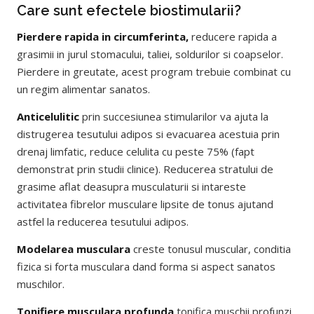
Care sunt efectele biostimularii?
Pierdere rapida in circumferinta,
reducere rapida a
grasimii in jurul stomacului, taliei, soldurilor si coapselor.
Pierdere in greutate, acest program trebuie combinat cu
un regim alimentar sanatos.
Anticelulitic
prin succesiunea stimularilor va ajuta la
distrugerea tesutului adipos si evacuarea acestuia prin
drenaj limfatic, reduce celulita cu peste 75% (fapt
demonstrat prin studii clinice). Reducerea stratului de
grasime aflat deasupra musculaturii si intareste
activitatea fibrelor musculare lipsite de tonus ajutand
astfel la reducerea tesutului adipos.
Modelarea musculara
creste tonusul muscular, conditia
fizica si forta musculara dand forma si aspect sanatos
muschilor.
Tonifiere musculara profunda
tonifica muschii profunzi,