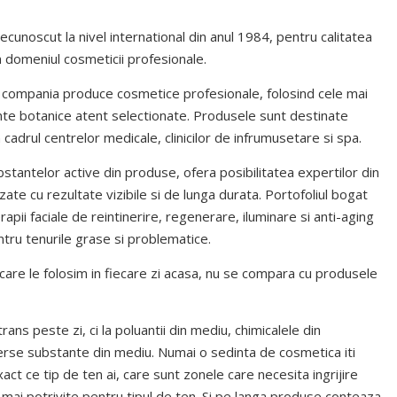
cunoscut la nivel international din anul 1984, pentru calitatea
in domeniul cosmeticii profesionale.
e, compania produce cosmetice profesionale, folosind cele mai
ente botanice atent selectionate. Produsele sunt destinate
n cadrul centrelor medicale, clinicilor de infrumusetare si spa.
bstantelor active din produse, ofera posibilitatea expertilor din
te cu rezultate vizibile si de lunga durata. Portofoliul bogat
pii faciale de reintinerire, regenerare, iluminare si anti-aging
ntru tenurile grase si problematice.
care le folosim in fiecare zi acasa, nu se compara cu produsele
rans peste zi, ci la poluantii din mediu, chimicalele din
iverse substante din mediu. Numai o sedinta de cosmetica iti
ct ce tip de ten ai, care sunt zonele care necesita ingrijire
mai potrivite pentru tipul de ten. Si pe langa produse conteaza