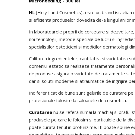
Microneedling - 300 lei
HL
(Holy Land Cosmetics), este un brand israelian re
si eficienta produselor dovedita de-a lungul anilor 
In laboratoarele proprii de cercetare si dezvoltar
noi tehnologii, metode speciale de lucru si ingredi
specialistilor esteticieni si medicilor dermatologi di
Calitatea ingredientelor, cantitatea si varietatea su
domeniul estetic sa realizeze tratamente personaliza
de produse asigura o varietate de tratamente si tera
dar si solutii moderne si atraumatice de ingrijire pe
Indiferent cat de bune sunt gelurile de curatare pe 
profesionale folosite la saloanele de cosmetica.
Curatarea
nu se refera numai la machiaj si praful st
produsele pe care le folosim si particulele de la d
poate curata tenul in profunzime. Iti poate spune exa
deosebita si te poate indruma spre produsele cele 