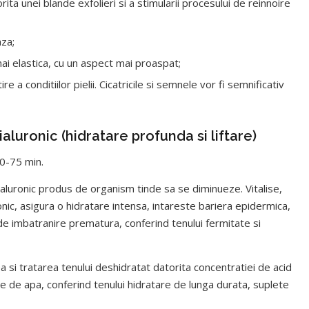
rita unei blande exfolieri si a stimularii procesului de reinnoire
aza;
mai elastica, cu un aspect mai proaspat;
 a conditiilor pielii. Cicatricile si semnele vor fi semnificativ
ialuronic (hidratare profunda si liftare)
60-75 min.
hialuronic produs de organism tinde sa se diminueze. Vitalise,
ic, asigura o hidratare intensa, intareste bariera epidermica,
 de imbatranire prematura, conferind tenului fermitate si
a si tratarea tenului deshidratat datorita concentratiei de acid
le de apa, conferind tenului hidratare de lunga durata, suplete