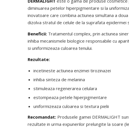
DERMALIGHT
este o gama de produse cosmetice pro
diminuarea petelor hiperpigmentare si la uniformiz
inovatoare care combina actiunea simultana a doua g
dizolva stratul de celule de la suprafata epidermei s
Beneficii:
Tratamentul complex, prin actiunea sinerge
inhiba mecanismele biologice responsabile cu aparit
si uniformizeaza culoarea tenului.
Rezultate:
incetineste actiunea enzimei tirozinazei
inhiba sinteza de melanina
stimuleaza regenerarea celulara
estompeaza petele hiperpigmentare
uniformizeaza culoarea si textura pielii
Recomandat:
Produsele gamei DERMALIGHT sunt r
rezultate in urma expunerilor prelungite la soare (len