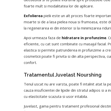
foarte mult si modalitatea lor de aplicare.
Exfolierea
pielii este un alt proces foarte importan
moarte si de a lasa pielea noua si frumoasa, este de 
la regenerarea ei din interior si la minimizarea riduri
Apoi urmeaza faza de
hidratare in profunzime
. 
eficiente, cu cat sunt combinate cu masajul facial. P
elastica si permite patrunderea in profunzime a cre
cosmeticii poate fi privita si din alta perspectiva, cu
confort.
Tratamentul Juvelast Nourshing
Tenul uscat nu are varsta, poate fi intalnit atat la p
cauza insuficientei de lipide din stratul adipos si a i
cu elasticitate scazuta si usor iritabila.
Juvelast, gama pentru tratament profesional destina