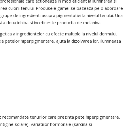
fesionale care actioneaza in mod eficient la iluminarea si
area culorii tenului. Produsele gamei se bazeaza pe o abordare
rupe de ingredienti asupra pigmentatiei la nivelul tenului. Una
i a doua inhiba si incetineste productia de melanina.
tica a ingredientelor cu efecte multiple la nivelul dermului,
ia petelor hiperpigmentare, ajuta la dizolvarea lor, ilumineaza
ecomandate tenurilor care prezinta pete hiperpigmentare,
tigine solare), variatiilor hormonale (sarcina si