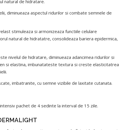
elul natural de hidratare.
elii, diminueaza aspectul ridurilor si combate semnele de
last stimuleaza si armonizeaza functiile celulare
orul natural de hidratatre, consolideaza bariera epidermica,
reste nivelul de hidratare, diminueaza adancimea ridurilor si
en si elastina, imbunatateste textura si creste elasticitatrea
lii.
ate, imbatranite, cu semne vizibile de laxitate cutanata.
tensiv pachet de 4 sedinte la interval de 15 zile.
e DERMALIGHT