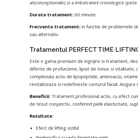
aticonceptionale) si a imbatranirii cronologice (pete
Durata tratament:
60 minute
Frecventa tratament:
in functie de problemele de
sau alternativ.
Tratamentul PERFECT TIME LIFTI
Este o gama premium de ingrijire si tratament, desti
diferite de profunzime, lipsit de tonus si vitalitate,
complexului activ de lipopeptide, aminoacizi, vitam
revitalizeaza si redefineste conturul facial. Asigura 
Beneficii:
Tratament profesional activ, cu efect cumu
de tesut conjunctiv, conferind pielii elasticitate, sup
Rezultate:
Efect de lifting vizibil
Redensifica si reda fermitate pielii