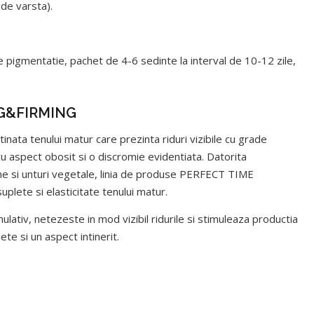
 de varsta).
 pigmentatie, pachet de 4-6 sedinte la interval de 10-12 zile,
NG&FIRMING
nata tenului matur care prezinta riduri vizibile cu grade
 cu aspect obosit si o discromie evidentiata. Datorita
ine si unturi vegetale, linia de produse PERFECT TIME
suplete si elasticitate tenului matur.
lativ, netezeste in mod vizibil ridurile si stimuleaza productia
lete si un aspect intinerit.