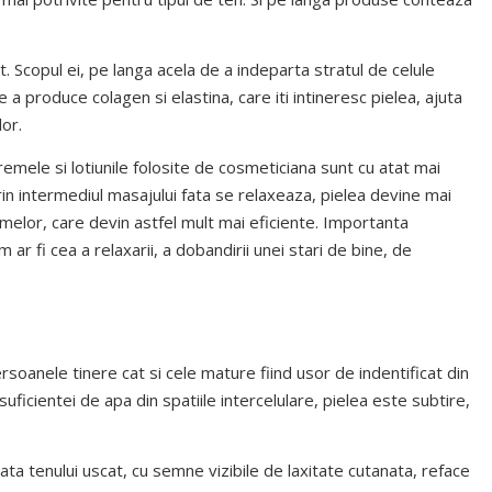
t. Scopul ei, pe langa acela de a indeparta stratul de celule
a produce colagen si elastina, care iti intineresc pielea, ajuta
lor.
Cremele si lotiunile folosite de cosmeticiana sunt cu atat mai
rin intermediul masajului fata se relaxeaza, pielea devine mai
melor, care devin astfel mult mai eficiente. Importanta
m ar fi cea a relaxarii, a dobandirii unei stari de bine, de
ersoanele tinere cat si cele mature fiind usor de indentificat din
nsuficientei de apa din spatiile intercelulare, pielea este subtire,
ta tenului uscat, cu semne vizibile de laxitate cutanata, reface