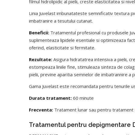
filmul hidrolipidic al pielii, creste elasticitatea si niv
Linia Juvelast imbunatateste semnificativ textura pi
imbatranire a tesutului cutanat.
Beneficii:
Tratamentul profesional cu produsele Juve
suplimenteaza lipidele esentiale si optimizeaza fact
oferind, elasticitate si fermitate.
Rezultate:
Asigura hidratatrea intensiva a pielii, c
estompeaza liniile fine, stimuleaza sinteza de colag
pielii, previne aparitia semnelor de imbatrannire a pie
Gama Juvelast este recomandata pentru tenurile usc
Durata tratament:
60 minute
Frecventa:
Tratament lunar sau pentru tratament in
Tratamentul pentru depigmentar