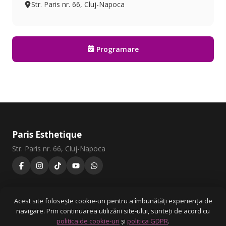
Str. Paris nr. 66, Cluj-Napoca
Programare
Paris Esthetique
Str. Paris nr. 66, Cluj-Napoca
0728 304 497
Acest site folosește cookie-uri pentru a îmbunătăți experiența de
navigare. Prin continuarea utilizării site-ului, sunteți de acord cu
politica de cookie-uri
și
politica GDPR
.
Home
Servicii
Despre noi
Galerie
Contact
Cookie-uri
GDPR